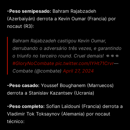
-Peso semipesado:
Bahram Rajabzadeh
(Azerbaiyán) derrota a Kevin Oumar (Francia) por
nocaut (R3):
Bahram Rajabzadeh castigou Kevin Oumar,
derrubando o adversário três vezes, e garantindo
o triunfo no terceiro round. Cruel demais! 👊👊👊
#GloryNoCombate
pic.twitter.com/IYHt71Crvr
—
Combate (@combate)
April 27, 2024
-Peso casado:
Youssef Boughanem (Marruecos)
derrota a Stanislav Kazantsev (Ucrania)
-Peso completo:
Sofian Laïdouni (Francia) derrota a
Vladimir Tok Toksaynov (Alemania) por nocaut
técnico: