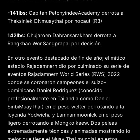
-141lbs:
Capitan PetchyindeeAcademy derrota a
Thaksinlek DNmuaythai por nocaut (R3)
142lbs:
Chujaroen Dabransarakham derrota a
Rangkhao Wor.Sangprapai por decisión
En otro evento destacado de fin de año; el mítico
estadio Rajadamnern dio por culminado su serie de
eventos Rajadamnern World Series (RWS) 2022
donde se coronaron campeones el suizo-
dominicano Daniel Rodriguez (conocido
profesionalmente en Tailandia como Daniel
SinbiMuayThai) en el peso welter derrotando a la
leyenda Yodwicha y Lamnammoonlek en el peso
ligero derrotando a Mongkolkaew. Dos peleas
extremadamente técnicas y animadas mostrando lo
mejor que tiene el Muay Thai mundial en estos