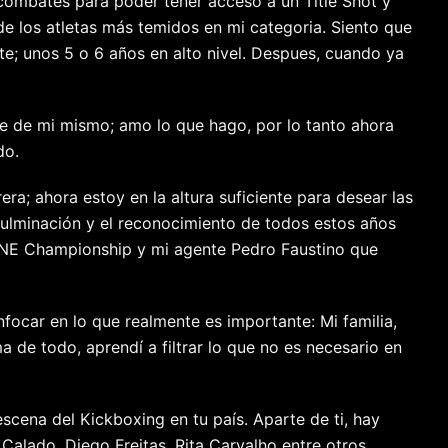
combates para poder tener acceso a un Title Shot y
de los atletas más temidos en mi categoria. Siento que
te; unos 5 o 6 años en alto nivel. Despues, cuando ya
e de mi mismo; amo lo que hago, por lo tanto ahora
do.
era; ahora estoy en la altura suficiente para desear las
 culminación y el reconocimiento de todos estos años
ONE Championship y mi agente Pedro Faustino que
focar en lo que realmente es importante: Mi familia,
a de todo, aprendí a filtrar lo que no es necesario en
escena del Kickboxing en tu país. Aparte de ti, hay
alado, Diego Freitas, Rita Carvalho entre otros.