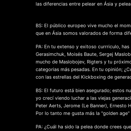
las diferencias entre pelear en Ásia y pele
BS: El público europeo vive mucho el mom
que en Ásia somos valorados de forma dif
PA: En tu extenso y exitoso currriculo, ha
Gerasimchuk, Moisés Baute, Sergej Maslobo
mucho de Maslobojev, Rigters y tu próximo 
categorias más pesadas. En tu opinión; ¿C
con las estrellas del Kickboxing de gener
BS: El futuro está bien asegurado; estos 
yo crecí viendo luchar a las viejas genera
Peter Aerts, Jerome (Le Banner), Ernesto 
Por lo tanto me gusta más la "golden age" 
PA: ¿Cuál ha sido la pelea donde crees q