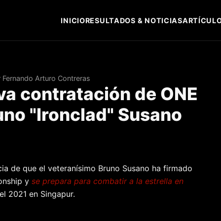
INICIO
RESULTADOS & NOTICIAS
ARTÍCULO
 Fernando Arturo Contreras
eva contratación de ONE
no "Ironclad" Susano
icia de que el veteranísimo Bruno Susano ha firmado
onship y
se prepara para combatir a la estrella en
el 2021 en Singapur.