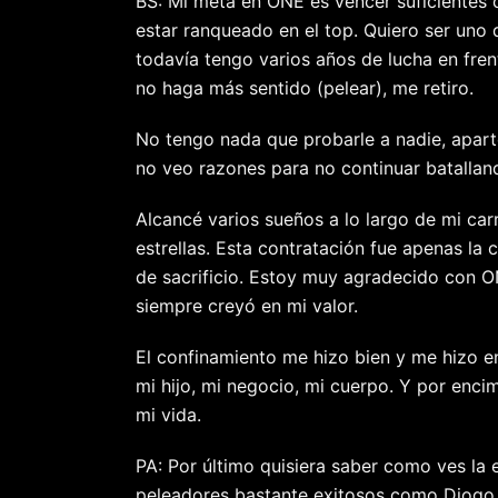
BS: Mi meta en ONE es vencer suficientes 
estar ranqueado en el top. Quiero ser uno 
todavía tengo varios años de lucha en fren
no haga más sentido (pelear), me retiro.
No tengo nada que probarle a nadie, apart
no veo razones para no continuar batallan
Alcancé varios sueños a lo largo de mi carr
estrellas. Esta contratación fue apenas la
de sacrificio. Estoy muy agradecido con 
siempre creyó en mi valor.
El confinamiento me hizo bien y me hizo en
mi hijo, mi negocio, mi cuerpo. Y por encim
mi vida.
PA: Por último quisiera saber como ves la 
peleadores bastante exitosos como Diogo C