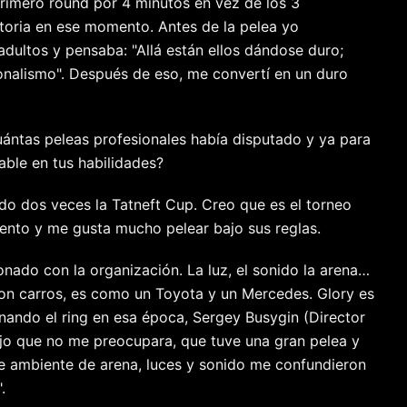
primero round por 4 minutos en vez de los 3
ctoria en ese momento. Antes de la pelea yo
ultos y pensaba: "Allá están ellos dándose duro;
alismo". Después de eso, me convertí en un duro
uántas peleas profesionales había disputado y ya para
able en tus habilidades?
ado dos veces la Tatneft Cup. Creo que es el torneo
ento y me gusta mucho pelear bajo sus reglas.
nado con la organización. La luz, el sonido la arena…
con carros, es como un Toyota y un Mercedes. Glory es
ando el ring en esa época, Sergey Busygin (Director
jo que no me preocupara, que tuve una gran pelea y
e ambiente de arena, luces y sonido me confundieron
.