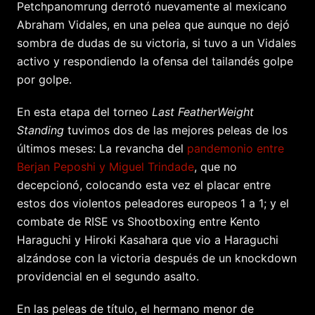
Petchpanomrung derrotó nuevamente al mexicano
Abraham Vidales, en una pelea que aunque no dejó
sombra de dudas de su victoria, si tuvo a un Vidales
activo y respondiendo la ofensa del tailandés golpe
por golpe.
En esta etapa del torneo
Last FeatherWeight
Standing
tuvimos dos de las mejores peleas de los
últimos meses: La revancha del
pandemonio entre
Berjan Peposhi y Miguel Trindade
, que no
decepcionó, colocando esta vez el placar entre
estos dos violentos peleadores europeos 1 a 1; y el
combate de RISE vs Shootboxing entre Kento
Haraguchi y Hiroki Kasahara que vio a Haraguchi
alzándose con la victoria después de un knockdown
providencial en el segundo asalto.
En las peleas de título, el hermano menor de