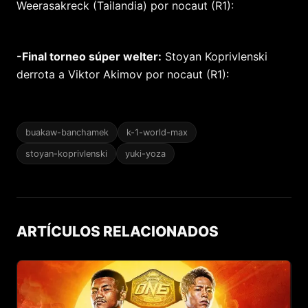
Weerasakreck (Tailandia) por nocaut (R1):
-Final torneo súper welter:
Stoyan Koprivlenski
derrota a Viktor Akimov por nocaut (R1):
buakaw-banchamek
k-1-world-max
stoyan-koprivlenski
yuki-yoza
ARTÍCULOS RELACIONADOS