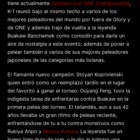
tiene actualmente
contrato con ONE Championship
,
K-1 reunió bajo el mismo techo a varios de los
mejores peleadores del mundo por fuera de Glory y
de ONE y además trajo de vuelta a la leyenda
Buakaw Banchamek como comodín para darle un
aire de nostalgia a este evento; además de poner a
pelear también a varios de sus mejores peleadores
japoneses de las categorías más livianas.
El flamante nuevo campeón: Stoyan Koprivlenski
quien entró como un reemplazo tardío en el lugar
del favorito a ganar el torneo: Ouyang Feng, tuvo la
indigesta tarea de enfrentarse contra Buakaw en la
primera pelea del torneo. El tailandés, aun a sus 42
años llevaba un gran ritmo de peleas reciente,
enfrentándose de tu a tu contra monstruos como
Rukiya Anpo y
Minoru Kimura
. La leyenda fue un
hueso bien duro de roer, y le dio al búlgaro una