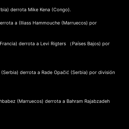
bia) derrota Mike Kena (Congo).
errota a (Iliass Hammouche (Marruecos) por
Francia) derrota a Levi Rigters （Países Bajos) por
 (Serbia) derrota a Rade Opačić (Serbia) por división
hbabez (Marruecos) derrota a Bahram Rajabzadeh