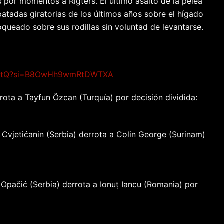
or momentos a Rigters. El último asalto de la pelea
atadas giratorias de los últimos años sobre el hígado
oqueado sobre sus rodillas sin voluntad de levantarse.
wBYtQ?si=B8OwHh9wmRtDWTXA
ota a Tayfun Özcan (Turquía) por decisión dividida:
 Cvjetićanin (Serbia) derrota a Colin George (Surinam)
Opačić (Serbia) derrota a Ionuț Iancu (Romania) por