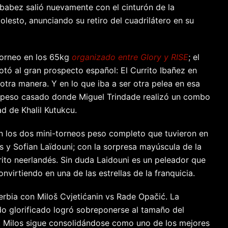
hbabez salió nuevamente con el cinturón de la
lesto, anunciando su retiro del cuadrilátero en su
 torneo en los 65kg
organizado entre Glory y RISE
; el
rotó al gran prospecto español: El Currito Ibañez en
tra manera. Y en lo que iba a ser otra pelea en esa
n peso casado donde Miguel Trindade realizó un combo
d de Khalil Kutukcu.
n los dos mini-torneos peso completo que tuvieron en
rs y Sofian Laïdouni; con la sorpresa mayúscula de la
orito neerlandés. Sin duda Laidouni es un peleador que
virtiendo en una de las estrellas de la franquicia.
s Serbia con Miloš Cvjetićanin vs Rade Opačić. La
do glorificado logró sobreponerse al tamaño del
, Milos sigue consolidándose como uno de los mejores