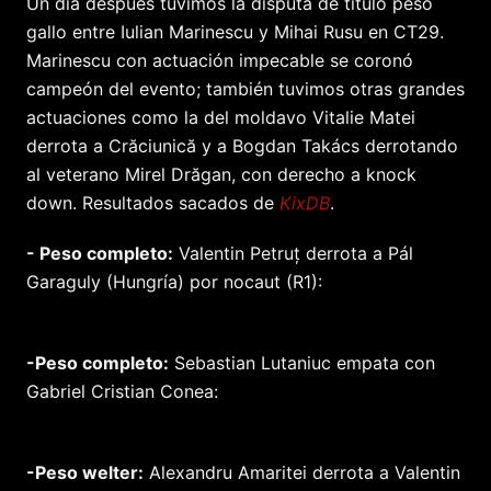
Un día después tuvimos la disputa de título peso
gallo entre Iulian Marinescu y Mihai Rusu en CT29.
Marinescu con actuación impecable se coronó
campeón del evento; también tuvimos otras grandes
actuaciones como la del moldavo Vitalie Matei
derrota a Crăciunică y a Bogdan Takács derrotando
al veterano Mirel Drăgan, con derecho a knock
down. Resultados sacados de
KixDB
.
- Peso completo:
Valentin Petruț derrota a Pál
Garaguly (Hungría) por nocaut (R1):
-Peso completo:
Sebastian Lutaniuc empata con
Gabriel Cristian Conea:
-Peso welter:
Alexandru Amaritei derrota a Valentin