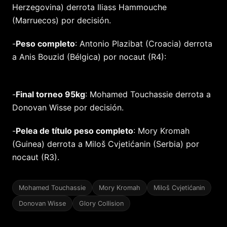
Herzegovina) derrota Iliass Hammouche
(Marruecos) por decisión.
-
Peso completo
: Antonio Plazibat (Croacia) derrota
a Anis Bouzid (Bélgica) por nocaut (R4):
-
Final torneo 95kg
: Mohamed Touchassie derrota a
Donovan Wisse por decisión.
-
Pelea de título peso completo
: Mory Kromah
(Guinea) derrota a Miloš Cvjetićanin (Serbia) por
nocaut (R3).
Mohamed Touchassie
Mory Kromah
Miloš Cvjetićanin
Donovan Wisse
Glory Collision